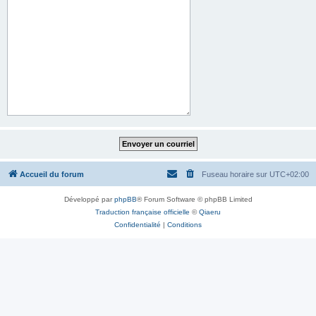
Accueil du forum
Fuseau horaire sur
UTC+02:00
Développé par
phpBB
® Forum Software © phpBB Limited
Traduction française officielle
©
Qiaeru
Confidentialité
|
Conditions