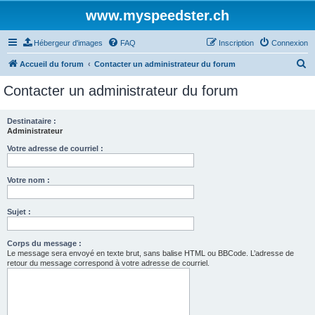
www.myspeedster.ch
Hébergeur d'images
FAQ
Inscription
Connexion
R
Accueil du forum
Contacter un administrateur du forum
e
Contacter un administrateur du forum
c
h
Destinataire :
Administrateur
e
r
Votre adresse de courriel :
c
Votre nom :
h
e
Sujet :
r
Corps du message :
Le message sera envoyé en texte brut, sans balise HTML ou BBCode. L’adresse de
retour du message correspond à votre adresse de courriel.