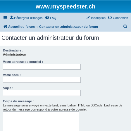
www.myspeedster.ch
Hébergeur d'images
FAQ
Inscription
Connexion
R
Accueil du forum
Contacter un administrateur du forum
e
Contacter un administrateur du forum
c
h
Destinataire :
Administrateur
e
r
Votre adresse de courriel :
c
Votre nom :
h
e
Sujet :
r
Corps du message :
Le message sera envoyé en texte brut, sans balise HTML ou BBCode. L’adresse de
retour du message correspond à votre adresse de courriel.