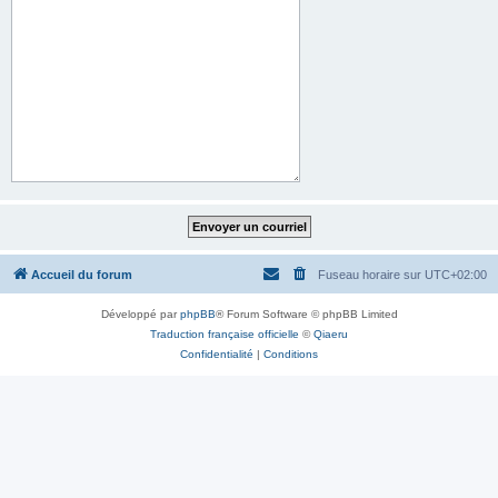
Accueil du forum
Fuseau horaire sur
UTC+02:00
Développé par
phpBB
® Forum Software © phpBB Limited
Traduction française officielle
©
Qiaeru
Confidentialité
|
Conditions