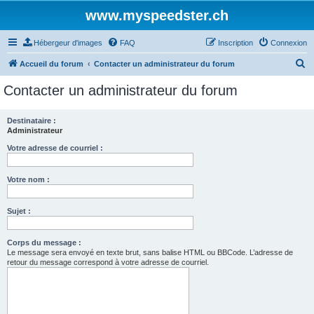
www.myspeedster.ch
Hébergeur d'images
FAQ
Inscription
Connexion
R
Accueil du forum
Contacter un administrateur du forum
e
Contacter un administrateur du forum
c
h
Destinataire :
Administrateur
e
r
Votre adresse de courriel :
c
Votre nom :
h
e
Sujet :
r
Corps du message :
Le message sera envoyé en texte brut, sans balise HTML ou BBCode. L’adresse de
retour du message correspond à votre adresse de courriel.