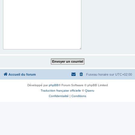
Accueil du forum
Fuseau horaire sur
UTC+02:00
Développé par
phpBB
® Forum Software © phpBB Limited
Traduction française officielle
©
Qiaeru
Confidentialité
|
Conditions