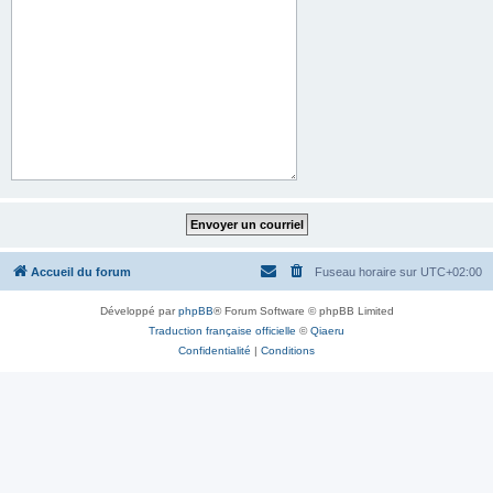
Accueil du forum
Fuseau horaire sur
UTC+02:00
Développé par
phpBB
® Forum Software © phpBB Limited
Traduction française officielle
©
Qiaeru
Confidentialité
|
Conditions