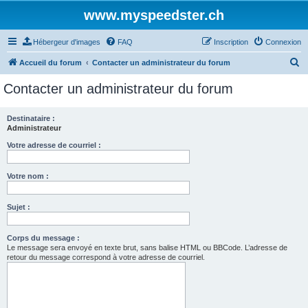
www.myspeedster.ch
Hébergeur d'images
FAQ
Inscription
Connexion
R
Accueil du forum
Contacter un administrateur du forum
e
Contacter un administrateur du forum
c
h
Destinataire :
Administrateur
e
r
Votre adresse de courriel :
c
Votre nom :
h
e
Sujet :
r
Corps du message :
Le message sera envoyé en texte brut, sans balise HTML ou BBCode. L’adresse de
retour du message correspond à votre adresse de courriel.