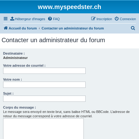
www.myspeedster.ch
Hébergeur d'images
FAQ
Inscription
Connexion
R
Accueil du forum
Contacter un administrateur du forum
e
Contacter un administrateur du forum
c
h
Destinataire :
Administrateur
e
r
Votre adresse de courriel :
c
Votre nom :
h
e
Sujet :
r
Corps du message :
Le message sera envoyé en texte brut, sans balise HTML ou BBCode. L’adresse de
retour du message correspond à votre adresse de courriel.