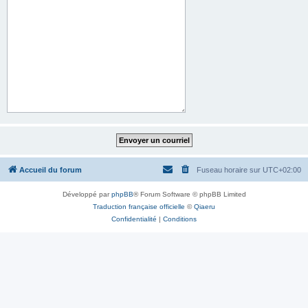
Accueil du forum
Fuseau horaire sur
UTC+02:00
Développé par
phpBB
® Forum Software © phpBB Limited
Traduction française officielle
©
Qiaeru
Confidentialité
|
Conditions