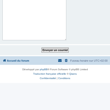
Accueil du forum
Fuseau horaire sur
UTC+02:00
Développé par
phpBB
® Forum Software © phpBB Limited
Traduction française officielle
©
Qiaeru
Confidentialité
|
Conditions