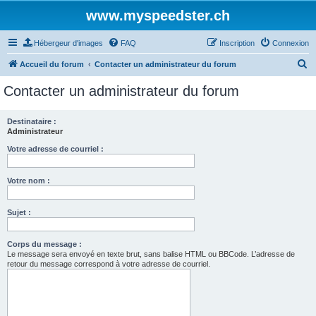
www.myspeedster.ch
Hébergeur d'images
FAQ
Inscription
Connexion
R
Accueil du forum
Contacter un administrateur du forum
e
Contacter un administrateur du forum
c
h
Destinataire :
Administrateur
e
r
Votre adresse de courriel :
c
Votre nom :
h
e
Sujet :
r
Corps du message :
Le message sera envoyé en texte brut, sans balise HTML ou BBCode. L’adresse de
retour du message correspond à votre adresse de courriel.