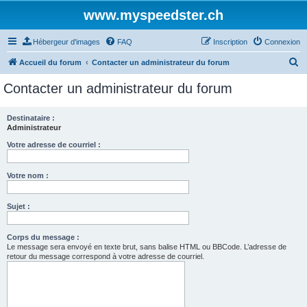
www.myspeedster.ch
Hébergeur d'images
FAQ
Inscription
Connexion
R
Accueil du forum
Contacter un administrateur du forum
e
Contacter un administrateur du forum
c
h
Destinataire :
Administrateur
e
r
Votre adresse de courriel :
c
Votre nom :
h
e
Sujet :
r
Corps du message :
Le message sera envoyé en texte brut, sans balise HTML ou BBCode. L’adresse de
retour du message correspond à votre adresse de courriel.