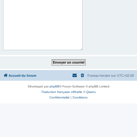
Accueil du forum
Fuseau horaire sur
UTC+02:00
Développé par
phpBB
® Forum Software © phpBB Limited
Traduction française officielle
©
Qiaeru
Confidentialité
|
Conditions