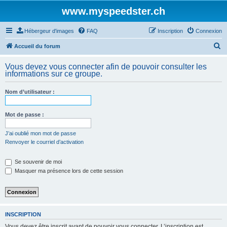
www.myspeedster.ch
Hébergeur d'images
FAQ
Inscription
Connexion
R
Accueil du forum
e
Vous devez vous connecter afin de pouvoir consulter les
c
informations sur ce groupe.
h
Nom d’utilisateur :
e
r
Mot de passe :
c
h
J’ai oublié mon mot de passe
Renvoyer le courriel d’activation
e
r
Se souvenir de moi
Masquer ma présence lors de cette session
INSCRIPTION
Vous devez être inscrit avant de pouvoir vous connecter. L’inscription est