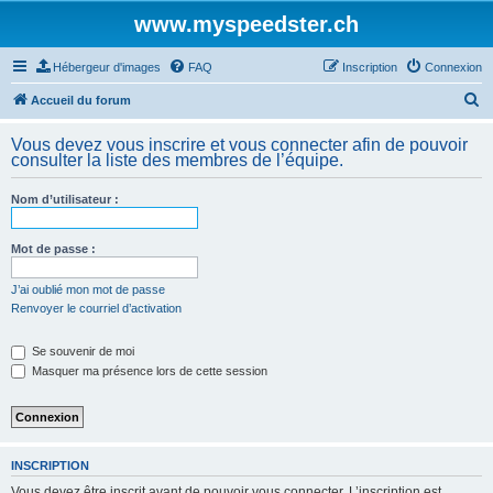
www.myspeedster.ch
Hébergeur d'images
FAQ
Inscription
Connexion
R
Accueil du forum
e
Vous devez vous inscrire et vous connecter afin de pouvoir
c
consulter la liste des membres de l’équipe.
h
Nom d’utilisateur :
e
r
Mot de passe :
c
h
J’ai oublié mon mot de passe
Renvoyer le courriel d’activation
e
r
Se souvenir de moi
Masquer ma présence lors de cette session
INSCRIPTION
Vous devez être inscrit avant de pouvoir vous connecter. L’inscription est