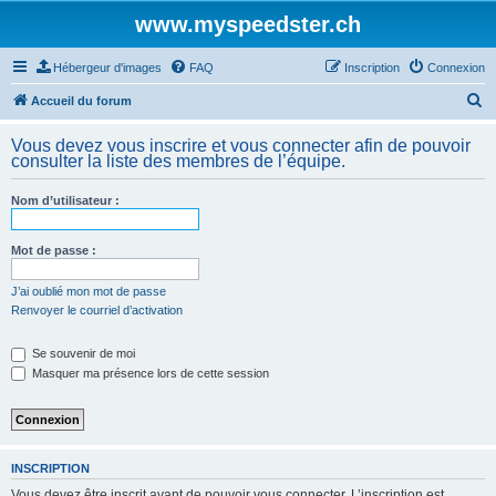
www.myspeedster.ch
Hébergeur d'images
FAQ
Inscription
Connexion
R
Accueil du forum
e
Vous devez vous inscrire et vous connecter afin de pouvoir
c
consulter la liste des membres de l’équipe.
h
Nom d’utilisateur :
e
r
Mot de passe :
c
h
J’ai oublié mon mot de passe
Renvoyer le courriel d’activation
e
r
Se souvenir de moi
Masquer ma présence lors de cette session
INSCRIPTION
Vous devez être inscrit avant de pouvoir vous connecter. L’inscription est