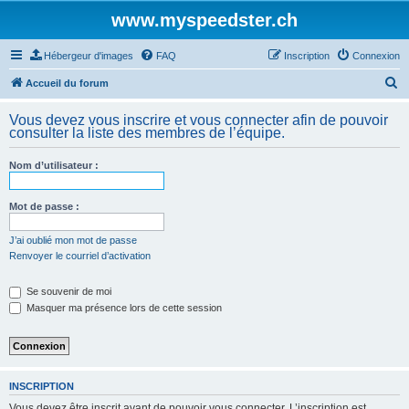
www.myspeedster.ch
Hébergeur d'images
FAQ
Inscription
Connexion
R
Accueil du forum
e
Vous devez vous inscrire et vous connecter afin de pouvoir
c
consulter la liste des membres de l’équipe.
h
Nom d’utilisateur :
e
r
Mot de passe :
c
h
J’ai oublié mon mot de passe
Renvoyer le courriel d’activation
e
r
Se souvenir de moi
Masquer ma présence lors de cette session
INSCRIPTION
Vous devez être inscrit avant de pouvoir vous connecter. L’inscription est