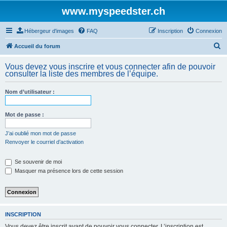
www.myspeedster.ch
Hébergeur d'images
FAQ
Inscription
Connexion
R
Accueil du forum
e
Vous devez vous inscrire et vous connecter afin de pouvoir
c
consulter la liste des membres de l’équipe.
h
Nom d’utilisateur :
e
r
Mot de passe :
c
h
J’ai oublié mon mot de passe
Renvoyer le courriel d’activation
e
r
Se souvenir de moi
Masquer ma présence lors de cette session
INSCRIPTION
Vous devez être inscrit avant de pouvoir vous connecter. L’inscription est