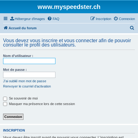
www.myspeedster.ch
Hébergeur d'images
FAQ
Inscription
Connexion
R
Accueil du forum
e
Vous devez vous inscrire et vous connecter afin de pouvoir
c
consulter le profil des utilisateurs.
h
Nom d’utilisateur :
e
r
Mot de passe :
c
h
J’ai oublié mon mot de passe
Renvoyer le courriel d’activation
e
r
Se souvenir de moi
Masquer ma présence lors de cette session
INSCRIPTION
Vous devez être inscrit avant de pouvoir vous connecter. L’inscription est