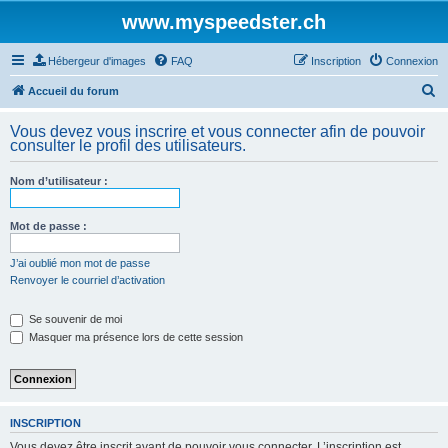
www.myspeedster.ch
Hébergeur d'images
FAQ
Inscription
Connexion
R
Accueil du forum
e
Vous devez vous inscrire et vous connecter afin de pouvoir
c
consulter le profil des utilisateurs.
h
Nom d’utilisateur :
e
r
Mot de passe :
c
h
J’ai oublié mon mot de passe
Renvoyer le courriel d’activation
e
r
Se souvenir de moi
Masquer ma présence lors de cette session
INSCRIPTION
Vous devez être inscrit avant de pouvoir vous connecter. L’inscription est