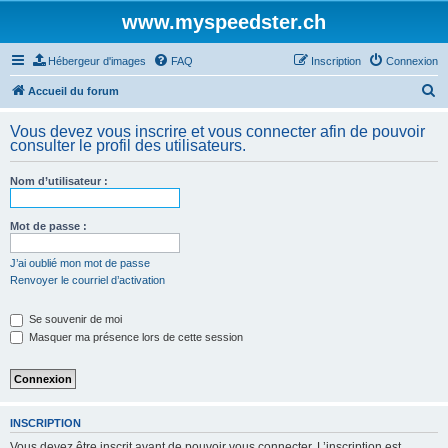
www.myspeedster.ch
Hébergeur d'images
FAQ
Inscription
Connexion
R
Accueil du forum
e
Vous devez vous inscrire et vous connecter afin de pouvoir
c
consulter le profil des utilisateurs.
h
Nom d’utilisateur :
e
r
Mot de passe :
c
h
J’ai oublié mon mot de passe
Renvoyer le courriel d’activation
e
r
Se souvenir de moi
Masquer ma présence lors de cette session
INSCRIPTION
Vous devez être inscrit avant de pouvoir vous connecter. L’inscription est