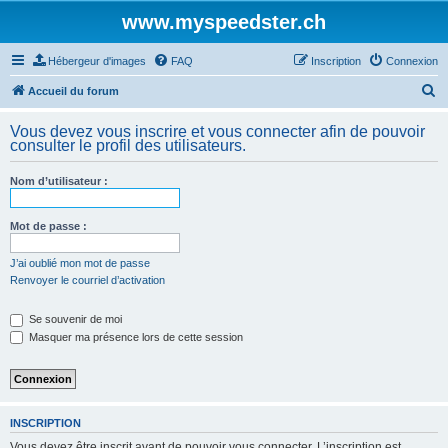
www.myspeedster.ch
Hébergeur d'images
FAQ
Inscription
Connexion
R
Accueil du forum
e
Vous devez vous inscrire et vous connecter afin de pouvoir
c
consulter le profil des utilisateurs.
h
Nom d’utilisateur :
e
r
Mot de passe :
c
h
J’ai oublié mon mot de passe
Renvoyer le courriel d’activation
e
r
Se souvenir de moi
Masquer ma présence lors de cette session
INSCRIPTION
Vous devez être inscrit avant de pouvoir vous connecter. L’inscription est