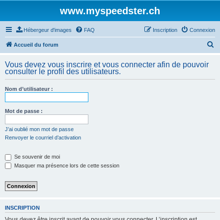
www.myspeedster.ch
Hébergeur d'images
FAQ
Inscription
Connexion
R
Accueil du forum
e
Vous devez vous inscrire et vous connecter afin de pouvoir
c
consulter le profil des utilisateurs.
h
Nom d’utilisateur :
e
r
Mot de passe :
c
h
J’ai oublié mon mot de passe
Renvoyer le courriel d’activation
e
r
Se souvenir de moi
Masquer ma présence lors de cette session
INSCRIPTION
Vous devez être inscrit avant de pouvoir vous connecter. L’inscription est