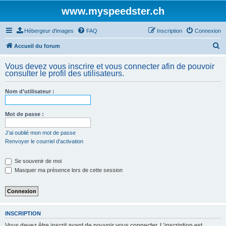
www.myspeedster.ch
Hébergeur d'images
FAQ
Inscription
Connexion
R
Accueil du forum
e
Vous devez vous inscrire et vous connecter afin de pouvoir
c
consulter le profil des utilisateurs.
h
Nom d’utilisateur :
e
r
Mot de passe :
c
h
J’ai oublié mon mot de passe
Renvoyer le courriel d’activation
e
r
Se souvenir de moi
Masquer ma présence lors de cette session
INSCRIPTION
Vous devez être inscrit avant de pouvoir vous connecter. L’inscription est