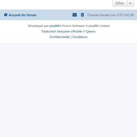
Aller
Accueil du forum
Fuseau horaire sur
UTC+02:00
Développé par
phpBB
® Forum Software © phpBB Limited
Traduction française officielle
©
Qiaeru
Confidentialité
|
Conditions