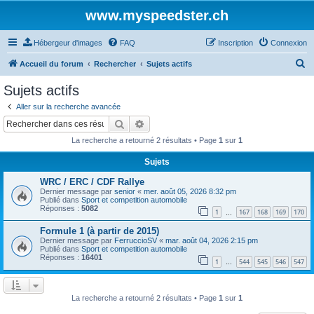
www.myspeedster.ch
Hébergeur d'images
FAQ
Inscription
Connexion
R
Accueil du forum
Rechercher
Sujets actifs
e
Sujets actifs
c
Aller sur la recherche avancée
h
Rechercher
Recherche avancée
e
La recherche a retourné 2 résultats • Page
1
sur
1
r
Sujets
c
WRC / ERC / CDF Rallye
h
Dernier message par
senior
«
mer. août 05, 2026 8:32 pm
e
Publié dans
Sport et competition automobile
Réponses :
5082
1
167
168
169
170
…
r
Formule 1 (à partir de 2015)
Dernier message par
FerruccioSV
«
mar. août 04, 2026 2:15 pm
Publié dans
Sport et competition automobile
Réponses :
16401
1
544
545
546
547
…
La recherche a retourné 2 résultats • Page
1
sur
1