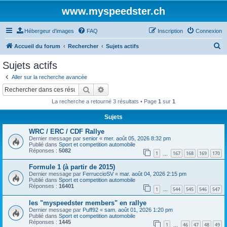
www.myspeedster.ch
Hébergeur d'images
FAQ
Inscription
Connexion
R
Accueil du forum
Rechercher
Sujets actifs
e
Sujets actifs
c
Aller sur la recherche avancée
h
Rechercher
Recherche avancée
e
La recherche a retourné 3 résultats • Page
1
sur
1
r
Sujets
c
WRC / ERC / CDF Rallye
h
Dernier message par
senior
«
mer. août 05, 2026 8:32 pm
e
Publié dans
Sport et competition automobile
Réponses :
5082
1
167
168
169
170
…
r
Formule 1 (à partir de 2015)
Dernier message par
FerruccioSV
«
mar. août 04, 2026 2:15 pm
Publié dans
Sport et competition automobile
Réponses :
16401
1
544
545
546
547
…
les "myspeedster members" en rallye
Dernier message par
Puff92
«
sam. août 01, 2026 1:20 pm
Publié dans
Sport et competition automobile
Réponses :
1445
1
46
47
48
49
…