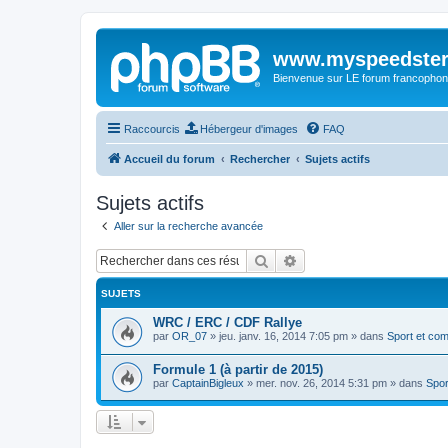
www.myspeedster
Bienvenue sur LE forum francophon
Raccourcis
Hébergeur d'images
FAQ
Accueil du forum
Rechercher
Sujets actifs
Sujets actifs
Aller sur la recherche avancée
Rechercher
Recherche avancée
SUJETS
WRC / ERC / CDF Rallye
par
OR_07
»
jeu. janv. 16, 2014 7:05 pm
» dans
Sport et com
Formule 1 (à partir de 2015)
par
CaptainBigleux
»
mer. nov. 26, 2014 5:31 pm
» dans
Spor