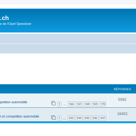
.ch
e de l'Opel Speedster
RÉPONSES
5082
petition automobile
1
166
167
168
169
170
…
16401
t et competition automobile
1
543
544
545
546
547
…