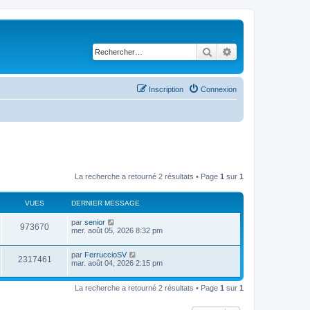
Rechercher
Recherche avancé
Inscription
Connexion
La recherche a retourné 2 résultats • Page
1
sur
1
VUES
DERNIER MESSAGE
par
senior
973670
mer. août 05, 2026 8:32 pm
par
FerruccioSV
2317461
mar. août 04, 2026 2:15 pm
La recherche a retourné 2 résultats • Page
1
sur
1