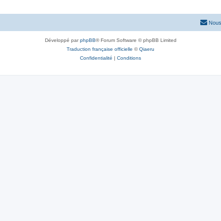
Nous
Développé par
phpBB
® Forum Software © phpBB Limited
Traduction française officielle
©
Qiaeru
Confidentialité
|
Conditions