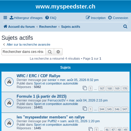
www.myspeedster.ch
Hébergeur d'images
FAQ
Inscription
Connexion
R
Accueil du forum
Rechercher
Sujets actifs
e
Sujets actifs
c
Aller sur la recherche avancée
h
Rechercher
Recherche avancée
e
La recherche a retourné 4 résultats • Page
1
sur
1
r
Sujets
c
WRC / ERC / CDF Rallye
h
Dernier message par
senior
«
mer. août 05, 2026 8:32 pm
e
Publié dans
Sport et competition automobile
Réponses :
5082
1
167
168
169
170
…
r
Formule 1 (à partir de 2015)
Dernier message par
FerruccioSV
«
mar. août 04, 2026 2:15 pm
Publié dans
Sport et competition automobile
Réponses :
16401
1
544
545
546
547
…
les "myspeedster members" en rallye
Dernier message par
Puff92
«
sam. août 01, 2026 1:20 pm
Publié dans
Sport et competition automobile
Réponses :
1445
1
46
47
48
49
…