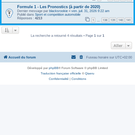
Formule 1 - Les Pronostics (à partir de 2020)
Dernier message par
blacksrookie
«
ven. juil. 31, 2026 9:22 am
Publié dans
Sport et competition automobile
Réponses :
4213
1
138
139
140
141
…
La recherche a retourné 4 résultats • Page
1
sur
1
Aller
Accueil du forum
Fuseau horaire sur
UTC+02:00
Développé par
phpBB
® Forum Software © phpBB Limited
Traduction française officielle
©
Qiaeru
Confidentialité
|
Conditions