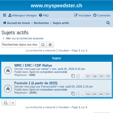
www.myspeedster.ch
Hébergeur d'images
FAQ
Inscription
Connexion
R
Accueil du forum
Rechercher
Sujets actifs
e
Sujets actifs
c
Aller sur la recherche avancée
h
Rechercher
Recherche avancée
e
La recherche a retourné 2 résultats • Page
1
sur
1
r
Sujets
c
WRC / ERC / CDF Rallye
h
Dernier message par
senior
«
mer. août 05, 2026 8:32 pm
e
Publié dans
Sport et competition automobile
Réponses :
5082
1
167
168
169
170
…
r
Formule 1 (à partir de 2015)
Dernier message par
FerruccioSV
«
mar. août 04, 2026 2:15 pm
Publié dans
Sport et competition automobile
Réponses :
16401
1
544
545
546
547
…
La recherche a retourné 2 résultats • Page
1
sur
1