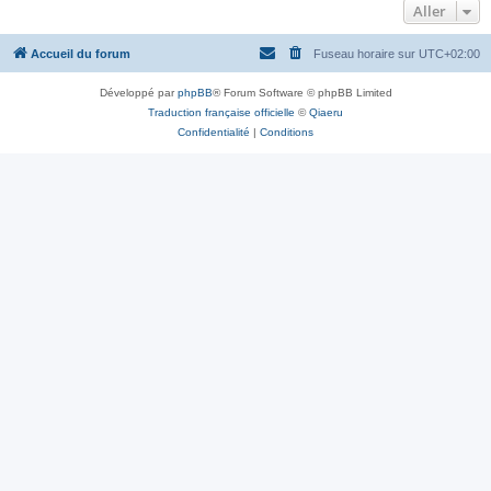
Aller
Accueil du forum
Fuseau horaire sur
UTC+02:00
Développé par
phpBB
® Forum Software © phpBB Limited
Traduction française officielle
©
Qiaeru
Confidentialité
|
Conditions