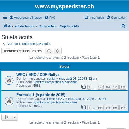
www.myspeedster.ch
Hébergeur d'images
FAQ
Inscription
Connexion
R
Accueil du forum
Rechercher
Sujets actifs
e
Sujets actifs
c
Aller sur la recherche avancée
h
Rechercher
Recherche avancée
e
La recherche a retourné 2 résultats • Page
1
sur
1
r
Sujets
c
WRC / ERC / CDF Rallye
h
Dernier message par
senior
«
mer. août 05, 2026 8:32 pm
e
Publié dans
Sport et competition automobile
Réponses :
5082
1
167
168
169
170
…
r
Formule 1 (à partir de 2015)
Dernier message par
FerruccioSV
«
mar. août 04, 2026 2:15 pm
Publié dans
Sport et competition automobile
Réponses :
16401
1
544
545
546
547
…
La recherche a retourné 2 résultats • Page
1
sur
1