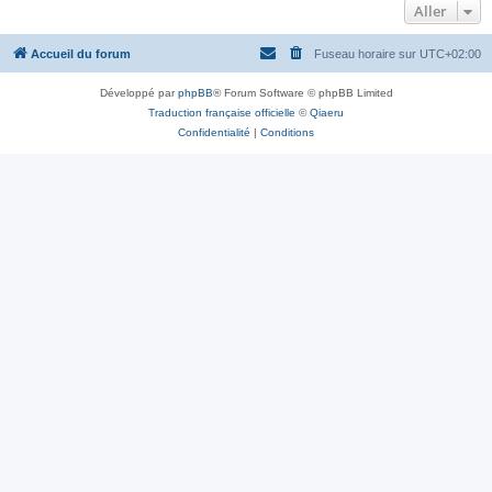
Aller
Accueil du forum
Fuseau horaire sur
UTC+02:00
Développé par
phpBB
® Forum Software © phpBB Limited
Traduction française officielle
©
Qiaeru
Confidentialité
|
Conditions