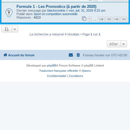
Formule 1 - Les Pronostics (à partir de 2020)
Dernier message par
blacksrookie
«
ven. juil. 31, 2026 9:22 am
Publié dans
Sport et competition automobile
Réponses :
4213
1
138
139
140
141
…
La recherche a retourné 4 résultats • Page
1
sur
1
Aller
Accueil du forum
Fuseau horaire sur
UTC+02:00
Développé par
phpBB
® Forum Software © phpBB Limited
Traduction française officielle
©
Qiaeru
Confidentialité
|
Conditions