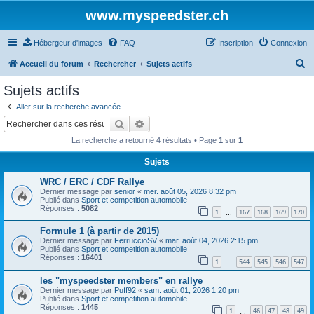
www.myspeedster.ch
Hébergeur d'images
FAQ
Inscription
Connexion
R
Accueil du forum
Rechercher
Sujets actifs
e
Sujets actifs
c
Aller sur la recherche avancée
h
Rechercher
Recherche avancée
e
La recherche a retourné 4 résultats • Page
1
sur
1
r
Sujets
c
WRC / ERC / CDF Rallye
h
Dernier message par
senior
«
mer. août 05, 2026 8:32 pm
e
Publié dans
Sport et competition automobile
Réponses :
5082
1
167
168
169
170
…
r
Formule 1 (à partir de 2015)
Dernier message par
FerruccioSV
«
mar. août 04, 2026 2:15 pm
Publié dans
Sport et competition automobile
Réponses :
16401
1
544
545
546
547
…
les "myspeedster members" en rallye
Dernier message par
Puff92
«
sam. août 01, 2026 1:20 pm
Publié dans
Sport et competition automobile
Réponses :
1445
1
46
47
48
49
…