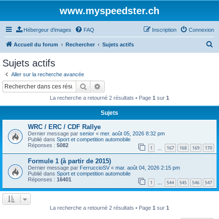
www.myspeedster.ch
Hébergeur d'images
FAQ
Inscription
Connexion
R
Accueil du forum
Rechercher
Sujets actifs
e
Sujets actifs
c
Aller sur la recherche avancée
h
Rechercher
Recherche avancée
e
La recherche a retourné 2 résultats • Page
1
sur
1
r
Sujets
c
WRC / ERC / CDF Rallye
h
Dernier message par
senior
«
mer. août 05, 2026 8:32 pm
e
Publié dans
Sport et competition automobile
Réponses :
5082
1
167
168
169
170
…
r
Formule 1 (à partir de 2015)
Dernier message par
FerruccioSV
«
mar. août 04, 2026 2:15 pm
Publié dans
Sport et competition automobile
Réponses :
16401
1
544
545
546
547
…
La recherche a retourné 2 résultats • Page
1
sur
1