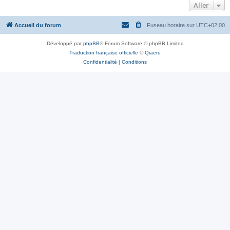
Aller
Accueil du forum
Fuseau horaire sur
UTC+02:00
Développé par
phpBB
® Forum Software © phpBB Limited
Traduction française officielle
©
Qiaeru
Confidentialité
|
Conditions