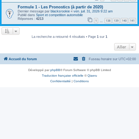
Formule 1 - Les Pronostics (à partir de 2020)
Dernier message par
blacksrookie
«
ven. juil. 31, 2026 9:22 am
Publié dans
Sport et competition automobile
Réponses :
4213
1
138
139
140
141
…
La recherche a retourné 4 résultats • Page
1
sur
1
Aller
Accueil du forum
Fuseau horaire sur
UTC+02:00
Développé par
phpBB
® Forum Software © phpBB Limited
Traduction française officielle
©
Qiaeru
Confidentialité
|
Conditions