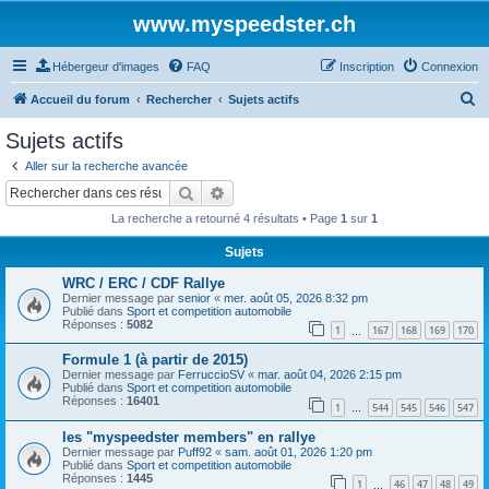
www.myspeedster.ch
Hébergeur d'images
FAQ
Inscription
Connexion
R
Accueil du forum
Rechercher
Sujets actifs
e
Sujets actifs
c
Aller sur la recherche avancée
h
Rechercher
Recherche avancée
e
La recherche a retourné 4 résultats • Page
1
sur
1
r
Sujets
c
WRC / ERC / CDF Rallye
h
Dernier message par
senior
«
mer. août 05, 2026 8:32 pm
e
Publié dans
Sport et competition automobile
Réponses :
5082
1
167
168
169
170
…
r
Formule 1 (à partir de 2015)
Dernier message par
FerruccioSV
«
mar. août 04, 2026 2:15 pm
Publié dans
Sport et competition automobile
Réponses :
16401
1
544
545
546
547
…
les "myspeedster members" en rallye
Dernier message par
Puff92
«
sam. août 01, 2026 1:20 pm
Publié dans
Sport et competition automobile
Réponses :
1445
1
46
47
48
49
…