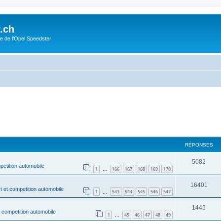
.ch
e de l'Opel Speedster
RÉPONSES
5082
petition automobile
1
166
167
168
169
170
…
16401
t et competition automobile
1
543
544
545
546
547
…
1445
t competition automobile
1
45
46
47
48
49
…