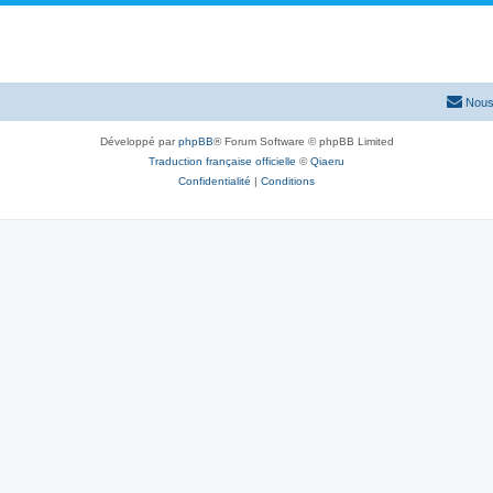
Nous
Développé par
phpBB
® Forum Software © phpBB Limited
Traduction française officielle
©
Qiaeru
Confidentialité
|
Conditions