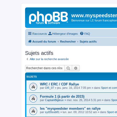
www.myspeedster
Bienvenue sur LE forum francophon
Raccourcis
Hébergeur d'images
FAQ
Accueil du forum
Rechercher
Sujets actifs
Sujets actifs
Aller sur la recherche avancée
Rechercher
Recherche avancée
SUJETS
WRC / ERC / CDF Rallye
par
OR_07
»
jeu. janv. 16, 2014 7:05 pm
» dans
Sport et com
Formule 1 (à partir de 2015)
par
CaptainBigleux
»
mer. nov. 26, 2014 5:31 pm
» dans
Spor
les "myspeedster members" en rallye
par
syl20sub81
»
lun. avr. 09, 2012 10:52 am
» dans
Sport e