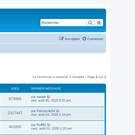
Rechercher
Recherche avancé
Inscription
Connexion
La recherche a retourné 3 résultats • Page
1
sur
1
VUES
DERNIER MESSAGE
par
senior
973668
mer. août 05, 2026 8:32 pm
par
FerruccioSV
2317447
mar. août 04, 2026 2:15 pm
par
Puff92
461850
sam. août 01, 2026 1:20 pm