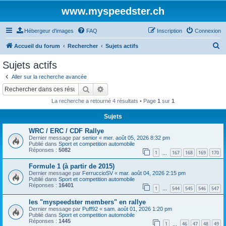
www.myspeedster.ch
Hébergeur d'images
FAQ
Inscription
Connexion
R
Accueil du forum
Rechercher
Sujets actifs
e
Sujets actifs
c
Aller sur la recherche avancée
h
Rechercher
Recherche avancée
e
La recherche a retourné 4 résultats • Page
1
sur
1
r
Sujets
c
WRC / ERC / CDF Rallye
h
Dernier message par
senior
«
mer. août 05, 2026 8:32 pm
e
Publié dans
Sport et competition automobile
Réponses :
5082
1
167
168
169
170
…
r
Formule 1 (à partir de 2015)
Dernier message par
FerruccioSV
«
mar. août 04, 2026 2:15 pm
Publié dans
Sport et competition automobile
Réponses :
16401
1
544
545
546
547
…
les "myspeedster members" en rallye
Dernier message par
Puff92
«
sam. août 01, 2026 1:20 pm
Publié dans
Sport et competition automobile
Réponses :
1445
1
46
47
48
49
…