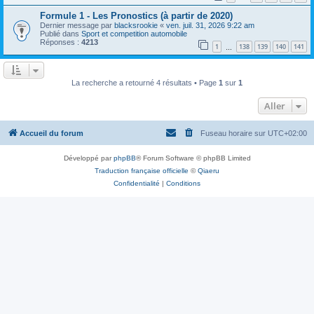
Formule 1 - Les Pronostics (à partir de 2020)
Dernier message par
blacksrookie
«
ven. juil. 31, 2026 9:22 am
Publié dans
Sport et competition automobile
Réponses :
4213
1
138
139
140
141
…
La recherche a retourné 4 résultats • Page
1
sur
1
Aller
Accueil du forum
Fuseau horaire sur
UTC+02:00
Développé par
phpBB
® Forum Software © phpBB Limited
Traduction française officielle
©
Qiaeru
Confidentialité
|
Conditions