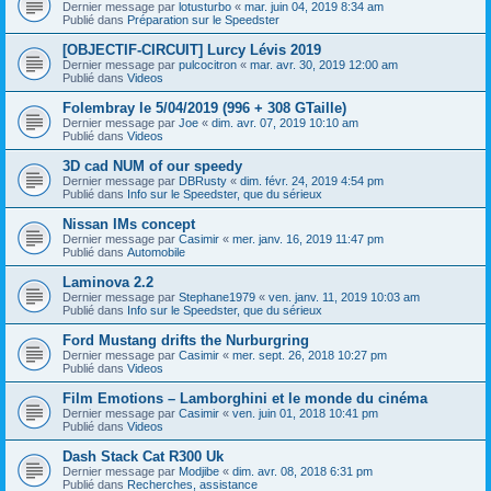
Dernier message par
lotusturbo
«
mar. juin 04, 2019 8:34 am
Publié dans
Préparation sur le Speedster
[OBJECTIF-CIRCUIT] Lurcy Lévis 2019
Dernier message par
pulcocitron
«
mar. avr. 30, 2019 12:00 am
Publié dans
Videos
Folembray le 5/04/2019 (996 + 308 GTaille)
Dernier message par
Joe
«
dim. avr. 07, 2019 10:10 am
Publié dans
Videos
3D cad NUM of our speedy
Dernier message par
DBRusty
«
dim. févr. 24, 2019 4:54 pm
Publié dans
Info sur le Speedster, que du sérieux
Nissan IMs concept
Dernier message par
Casimir
«
mer. janv. 16, 2019 11:47 pm
Publié dans
Automobile
Laminova 2.2
Dernier message par
Stephane1979
«
ven. janv. 11, 2019 10:03 am
Publié dans
Info sur le Speedster, que du sérieux
Ford Mustang drifts the Nurburgring
Dernier message par
Casimir
«
mer. sept. 26, 2018 10:27 pm
Publié dans
Videos
Film Emotions – Lamborghini et le monde du cinéma
Dernier message par
Casimir
«
ven. juin 01, 2018 10:41 pm
Publié dans
Videos
Dash Stack Cat R300 Uk
Dernier message par
Modjibe
«
dim. avr. 08, 2018 6:31 pm
Publié dans
Recherches, assistance