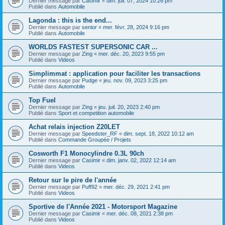
Dernier message par
Casimir
«
dim. juil. 07, 2024 10:26 pm
Publié dans
Automobile
Lagonda : this is the end...
Dernier message par
senior
«
mer. févr. 28, 2024 9:16 pm
Publié dans
Automobile
WORLDS FASTEST SUPERSONIC CAR ...
Dernier message par
Zing
«
mer. déc. 20, 2023 9:55 pm
Publié dans
Videos
Simplimmat : application pour faciliter les transactions
Dernier message par
Pudge
«
jeu. nov. 09, 2023 3:25 pm
Publié dans
Automobile
Top Fuel
Dernier message par
Zing
«
jeu. juil. 20, 2023 2:40 pm
Publié dans
Sport et competition automobile
Achat relais injection Z20LET
Dernier message par
Speedster_RF
«
dim. sept. 18, 2022 10:12 am
Publié dans
Commande Groupée / Projets
Cosworth F1 Monocylindre 0.3L 90ch
Dernier message par
Casimir
«
dim. janv. 02, 2022 12:14 am
Publié dans
Videos
Retour sur le pire de l'année
Dernier message par
Puff92
«
mer. déc. 29, 2021 2:41 pm
Publié dans
Videos
Sportive de l'Année 2021 - Motorsport Magazine
Dernier message par
Casimir
«
mer. déc. 08, 2021 2:38 pm
Publié dans
Videos