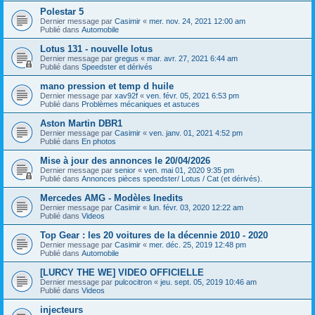
Polestar 5
Dernier message par
Casimir
«
mer. nov. 24, 2021 12:00 am
Publié dans
Automobile
Lotus 131 - nouvelle lotus
Dernier message par
gregus
«
mar. avr. 27, 2021 6:44 am
Publié dans
Speedster et dérivés
mano pression et temp d huile
Dernier message par
xav92f
«
ven. févr. 05, 2021 6:53 pm
Publié dans
Problèmes mécaniques et astuces
Aston Martin DBR1
Dernier message par
Casimir
«
ven. janv. 01, 2021 4:52 pm
Publié dans
En photos
Mise à jour des annonces le 20/04/2026
Dernier message par
senior
«
ven. mai 01, 2020 9:35 pm
Publié dans
Annonces pièces speedster/ Lotus / Cat (et dérivés).
Mercedes AMG - Modèles Inedits
Dernier message par
Casimir
«
lun. févr. 03, 2020 12:22 am
Publié dans
Videos
Top Gear : les 20 voitures de la décennie 2010 - 2020
Dernier message par
Casimir
«
mer. déc. 25, 2019 12:48 pm
Publié dans
Automobile
[LURCY THE WE] VIDEO OFFICIELLE
Dernier message par
pulcocitron
«
jeu. sept. 05, 2019 10:46 am
Publié dans
Videos
injecteurs