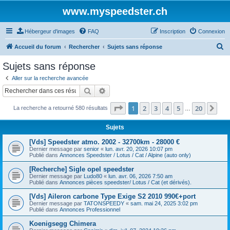
www.myspeedster.ch
Hébergeur d'images
FAQ
Inscription
Connexion
R
Accueil du forum
Rechercher
Sujets sans réponse
e
Sujets sans réponse
c
Aller sur la recherche avancée
h
Rechercher
Recherche avancée
e
Page
1
sur
20
1
2
3
4
5
20
Sui
La recherche a retourné 580 résultats
r
…
c
Sujets
h
[Vds] Speedster atmo. 2002 - 32700km - 28000 €
e
Dernier message par
senior
«
lun. avr. 20, 2026 10:07 pm
Publié dans
Annonces Speedster / Lotus / Cat / Alpine (auto only)
r
[Recherche] Sigle opel speedster
Dernier message par
Ludo80
«
lun. avr. 06, 2026 7:50 am
Publié dans
Annonces pièces speedster/ Lotus / Cat (et dérivés).
[Vds] Aileron carbone Type Exige S2 2010 990€+port
Dernier message par
TATONSPEEDY
«
sam. mai 24, 2025 3:02 pm
Publié dans
Annonces Professionnel
Koenigsegg Chimera