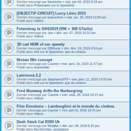
Dernier message par
lotusturbo
«
mar. juin 04, 2019 8:34 am
Publié dans
Préparation sur le Speedster
[OBJECTIF-CIRCUIT] Lurcy Lévis 2019
Dernier message par
pulcocitron
«
mar. avr. 30, 2019 12:00 am
Publié dans
Videos
Folembray le 5/04/2019 (996 + 308 GTaille)
Dernier message par
Joe
«
dim. avr. 07, 2019 10:10 am
Publié dans
Videos
3D cad NUM of our speedy
Dernier message par
DBRusty
«
dim. févr. 24, 2019 4:54 pm
Publié dans
Info sur le Speedster, que du sérieux
Nissan IMs concept
Dernier message par
Casimir
«
mer. janv. 16, 2019 11:47 pm
Publié dans
Automobile
Laminova 2.2
Dernier message par
Stephane1979
«
ven. janv. 11, 2019 10:03 am
Publié dans
Info sur le Speedster, que du sérieux
Ford Mustang drifts the Nurburgring
Dernier message par
Casimir
«
mer. sept. 26, 2018 10:27 pm
Publié dans
Videos
Film Emotions – Lamborghini et le monde du cinéma
Dernier message par
Casimir
«
ven. juin 01, 2018 10:41 pm
Publié dans
Videos
Dash Stack Cat R300 Uk
Dernier message par
Modjibe
«
dim. avr. 08, 2018 6:31 pm
Publié dans
Recherches, assistance