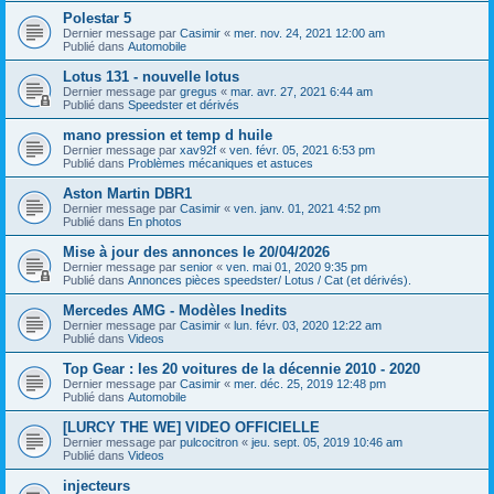
Polestar 5
Dernier message par
Casimir
«
mer. nov. 24, 2021 12:00 am
Publié dans
Automobile
Lotus 131 - nouvelle lotus
Dernier message par
gregus
«
mar. avr. 27, 2021 6:44 am
Publié dans
Speedster et dérivés
mano pression et temp d huile
Dernier message par
xav92f
«
ven. févr. 05, 2021 6:53 pm
Publié dans
Problèmes mécaniques et astuces
Aston Martin DBR1
Dernier message par
Casimir
«
ven. janv. 01, 2021 4:52 pm
Publié dans
En photos
Mise à jour des annonces le 20/04/2026
Dernier message par
senior
«
ven. mai 01, 2020 9:35 pm
Publié dans
Annonces pièces speedster/ Lotus / Cat (et dérivés).
Mercedes AMG - Modèles Inedits
Dernier message par
Casimir
«
lun. févr. 03, 2020 12:22 am
Publié dans
Videos
Top Gear : les 20 voitures de la décennie 2010 - 2020
Dernier message par
Casimir
«
mer. déc. 25, 2019 12:48 pm
Publié dans
Automobile
[LURCY THE WE] VIDEO OFFICIELLE
Dernier message par
pulcocitron
«
jeu. sept. 05, 2019 10:46 am
Publié dans
Videos
injecteurs