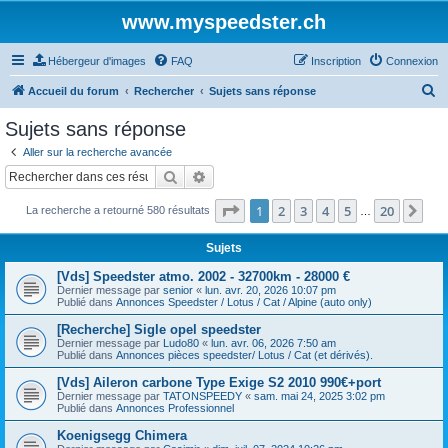
www.myspeedster.ch
Hébergeur d'images
FAQ
Inscription
Connexion
R
Accueil du forum
Rechercher
Sujets sans réponse
e
Sujets sans réponse
c
Aller sur la recherche avancée
h
Rechercher
Recherche avancée
e
Page
1
sur
20
1
2
3
4
5
20
Sui
La recherche a retourné 580 résultats
r
…
c
Sujets
h
[Vds] Speedster atmo. 2002 - 32700km - 28000 €
e
Dernier message par
senior
«
lun. avr. 20, 2026 10:07 pm
Publié dans
Annonces Speedster / Lotus / Cat / Alpine (auto only)
r
[Recherche] Sigle opel speedster
Dernier message par
Ludo80
«
lun. avr. 06, 2026 7:50 am
Publié dans
Annonces pièces speedster/ Lotus / Cat (et dérivés).
[Vds] Aileron carbone Type Exige S2 2010 990€+port
Dernier message par
TATONSPEEDY
«
sam. mai 24, 2025 3:02 pm
Publié dans
Annonces Professionnel
Koenigsegg Chimera