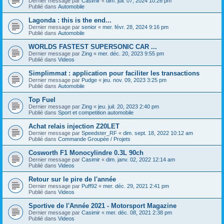
Dernier message par
Casimir
«
dim. juil. 07, 2024 10:26 pm
Publié dans
Automobile
Lagonda : this is the end...
Dernier message par
senior
«
mer. févr. 28, 2024 9:16 pm
Publié dans
Automobile
WORLDS FASTEST SUPERSONIC CAR ...
Dernier message par
Zing
«
mer. déc. 20, 2023 9:55 pm
Publié dans
Videos
Simplimmat : application pour faciliter les transactions
Dernier message par
Pudge
«
jeu. nov. 09, 2023 3:25 pm
Publié dans
Automobile
Top Fuel
Dernier message par
Zing
«
jeu. juil. 20, 2023 2:40 pm
Publié dans
Sport et competition automobile
Achat relais injection Z20LET
Dernier message par
Speedster_RF
«
dim. sept. 18, 2022 10:12 am
Publié dans
Commande Groupée / Projets
Cosworth F1 Monocylindre 0.3L 90ch
Dernier message par
Casimir
«
dim. janv. 02, 2022 12:14 am
Publié dans
Videos
Retour sur le pire de l'année
Dernier message par
Puff92
«
mer. déc. 29, 2021 2:41 pm
Publié dans
Videos
Sportive de l'Année 2021 - Motorsport Magazine
Dernier message par
Casimir
«
mer. déc. 08, 2021 2:38 pm
Publié dans
Videos