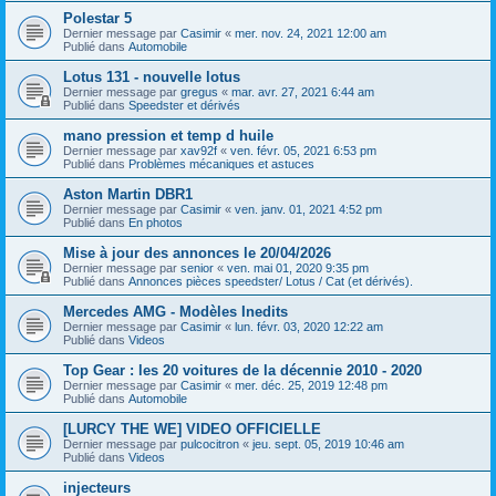
Polestar 5
Dernier message par
Casimir
«
mer. nov. 24, 2021 12:00 am
Publié dans
Automobile
Lotus 131 - nouvelle lotus
Dernier message par
gregus
«
mar. avr. 27, 2021 6:44 am
Publié dans
Speedster et dérivés
mano pression et temp d huile
Dernier message par
xav92f
«
ven. févr. 05, 2021 6:53 pm
Publié dans
Problèmes mécaniques et astuces
Aston Martin DBR1
Dernier message par
Casimir
«
ven. janv. 01, 2021 4:52 pm
Publié dans
En photos
Mise à jour des annonces le 20/04/2026
Dernier message par
senior
«
ven. mai 01, 2020 9:35 pm
Publié dans
Annonces pièces speedster/ Lotus / Cat (et dérivés).
Mercedes AMG - Modèles Inedits
Dernier message par
Casimir
«
lun. févr. 03, 2020 12:22 am
Publié dans
Videos
Top Gear : les 20 voitures de la décennie 2010 - 2020
Dernier message par
Casimir
«
mer. déc. 25, 2019 12:48 pm
Publié dans
Automobile
[LURCY THE WE] VIDEO OFFICIELLE
Dernier message par
pulcocitron
«
jeu. sept. 05, 2019 10:46 am
Publié dans
Videos
injecteurs