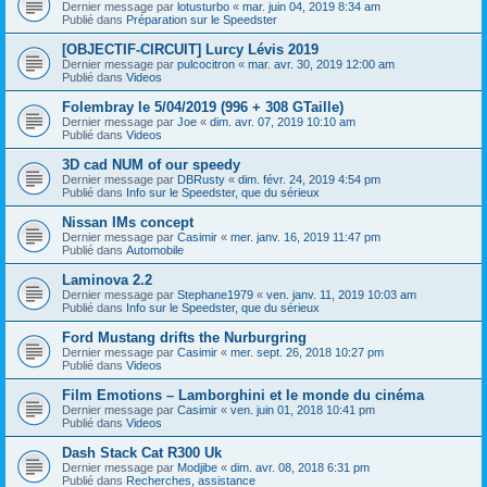
Dernier message par
lotusturbo
«
mar. juin 04, 2019 8:34 am
Publié dans
Préparation sur le Speedster
[OBJECTIF-CIRCUIT] Lurcy Lévis 2019
Dernier message par
pulcocitron
«
mar. avr. 30, 2019 12:00 am
Publié dans
Videos
Folembray le 5/04/2019 (996 + 308 GTaille)
Dernier message par
Joe
«
dim. avr. 07, 2019 10:10 am
Publié dans
Videos
3D cad NUM of our speedy
Dernier message par
DBRusty
«
dim. févr. 24, 2019 4:54 pm
Publié dans
Info sur le Speedster, que du sérieux
Nissan IMs concept
Dernier message par
Casimir
«
mer. janv. 16, 2019 11:47 pm
Publié dans
Automobile
Laminova 2.2
Dernier message par
Stephane1979
«
ven. janv. 11, 2019 10:03 am
Publié dans
Info sur le Speedster, que du sérieux
Ford Mustang drifts the Nurburgring
Dernier message par
Casimir
«
mer. sept. 26, 2018 10:27 pm
Publié dans
Videos
Film Emotions – Lamborghini et le monde du cinéma
Dernier message par
Casimir
«
ven. juin 01, 2018 10:41 pm
Publié dans
Videos
Dash Stack Cat R300 Uk
Dernier message par
Modjibe
«
dim. avr. 08, 2018 6:31 pm
Publié dans
Recherches, assistance