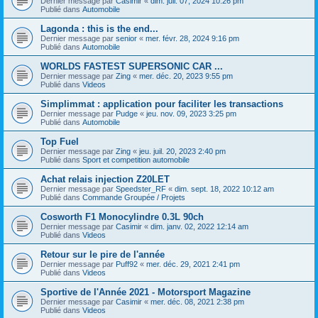
Dernier message par
Casimir
«
dim. juil. 07, 2024 10:26 pm
Publié dans
Automobile
Lagonda : this is the end...
Dernier message par
senior
«
mer. févr. 28, 2024 9:16 pm
Publié dans
Automobile
WORLDS FASTEST SUPERSONIC CAR ...
Dernier message par
Zing
«
mer. déc. 20, 2023 9:55 pm
Publié dans
Videos
Simplimmat : application pour faciliter les transactions
Dernier message par
Pudge
«
jeu. nov. 09, 2023 3:25 pm
Publié dans
Automobile
Top Fuel
Dernier message par
Zing
«
jeu. juil. 20, 2023 2:40 pm
Publié dans
Sport et competition automobile
Achat relais injection Z20LET
Dernier message par
Speedster_RF
«
dim. sept. 18, 2022 10:12 am
Publié dans
Commande Groupée / Projets
Cosworth F1 Monocylindre 0.3L 90ch
Dernier message par
Casimir
«
dim. janv. 02, 2022 12:14 am
Publié dans
Videos
Retour sur le pire de l'année
Dernier message par
Puff92
«
mer. déc. 29, 2021 2:41 pm
Publié dans
Videos
Sportive de l'Année 2021 - Motorsport Magazine
Dernier message par
Casimir
«
mer. déc. 08, 2021 2:38 pm
Publié dans
Videos