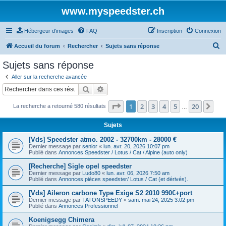
www.myspeedster.ch
Hébergeur d'images
FAQ
Inscription
Connexion
R
Accueil du forum
Rechercher
Sujets sans réponse
e
Sujets sans réponse
c
Aller sur la recherche avancée
h
Rechercher
Recherche avancée
e
Page
1
sur
20
1
2
3
4
5
20
Sui
La recherche a retourné 580 résultats
r
…
c
Sujets
h
[Vds] Speedster atmo. 2002 - 32700km - 28000 €
e
Dernier message par
senior
«
lun. avr. 20, 2026 10:07 pm
Publié dans
Annonces Speedster / Lotus / Cat / Alpine (auto only)
r
[Recherche] Sigle opel speedster
Dernier message par
Ludo80
«
lun. avr. 06, 2026 7:50 am
Publié dans
Annonces pièces speedster/ Lotus / Cat (et dérivés).
[Vds] Aileron carbone Type Exige S2 2010 990€+port
Dernier message par
TATONSPEEDY
«
sam. mai 24, 2025 3:02 pm
Publié dans
Annonces Professionnel
Koenigsegg Chimera