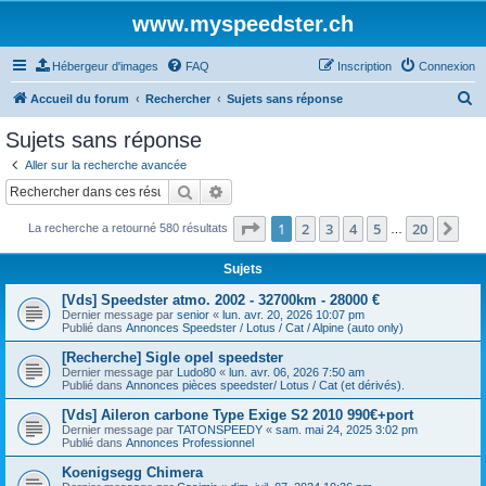
www.myspeedster.ch
Hébergeur d'images
FAQ
Inscription
Connexion
R
Accueil du forum
Rechercher
Sujets sans réponse
e
Sujets sans réponse
c
Aller sur la recherche avancée
h
Rechercher
Recherche avancée
e
Page
1
sur
20
1
2
3
4
5
20
Sui
La recherche a retourné 580 résultats
r
…
c
Sujets
h
[Vds] Speedster atmo. 2002 - 32700km - 28000 €
e
Dernier message par
senior
«
lun. avr. 20, 2026 10:07 pm
Publié dans
Annonces Speedster / Lotus / Cat / Alpine (auto only)
r
[Recherche] Sigle opel speedster
Dernier message par
Ludo80
«
lun. avr. 06, 2026 7:50 am
Publié dans
Annonces pièces speedster/ Lotus / Cat (et dérivés).
[Vds] Aileron carbone Type Exige S2 2010 990€+port
Dernier message par
TATONSPEEDY
«
sam. mai 24, 2025 3:02 pm
Publié dans
Annonces Professionnel
Koenigsegg Chimera