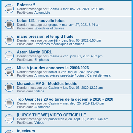
Polestar 5
Dernier message par
Casimir
«
mer. nov. 24, 2021 12:00 am
Publié dans
Automobile
Lotus 131 - nouvelle lotus
Dernier message par
gregus
«
mar. avr. 27, 2021 6:44 am
Publié dans
Speedster et dérivés
mano pression et temp d huile
Dernier message par
xav92f
«
ven. févr. 05, 2021 6:53 pm
Publié dans
Problèmes mécaniques et astuces
Aston Martin DBR1
Dernier message par
Casimir
«
ven. janv. 01, 2021 4:52 pm
Publié dans
En photos
Mise à jour des annonces le 20/04/2026
Dernier message par
senior
«
ven. mai 01, 2020 9:35 pm
Publié dans
Annonces pièces speedster/ Lotus / Cat (et dérivés).
Mercedes AMG - Modèles Inedits
Dernier message par
Casimir
«
lun. févr. 03, 2020 12:22 am
Publié dans
Videos
Top Gear : les 20 voitures de la décennie 2010 - 2020
Dernier message par
Casimir
«
mer. déc. 25, 2019 12:48 pm
Publié dans
Automobile
[LURCY THE WE] VIDEO OFFICIELLE
Dernier message par
pulcocitron
«
jeu. sept. 05, 2019 10:46 am
Publié dans
Videos
injecteurs