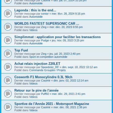
Dernier message par
Casimir
«
dim. juil. 07, 2024 10:26 pm
Publié dans
Automobile
Lagonda : this is the end...
Dernier message par
senior
«
mer. févr. 28, 2024 9:16 pm
Publié dans
Automobile
WORLDS FASTEST SUPERSONIC CAR ...
Dernier message par
Zing
«
mer. déc. 20, 2023 9:55 pm
Publié dans
Videos
Simplimmat : application pour faciliter les transactions
Dernier message par
Pudge
«
jeu. nov. 09, 2023 3:25 pm
Publié dans
Automobile
Top Fuel
Dernier message par
Zing
«
jeu. juil. 20, 2023 2:40 pm
Publié dans
Sport et competition automobile
Achat relais injection Z20LET
Dernier message par
Speedster_RF
«
dim. sept. 18, 2022 10:12 am
Publié dans
Commande Groupée / Projets
Cosworth F1 Monocylindre 0.3L 90ch
Dernier message par
Casimir
«
dim. janv. 02, 2022 12:14 am
Publié dans
Videos
Retour sur le pire de l'année
Dernier message par
Puff92
«
mer. déc. 29, 2021 2:41 pm
Publié dans
Videos
Sportive de l'Année 2021 - Motorsport Magazine
Dernier message par
Casimir
«
mer. déc. 08, 2021 2:38 pm
Publié dans
Videos