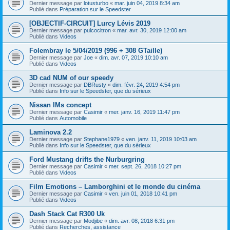
Dernier message par
lotusturbo
«
mar. juin 04, 2019 8:34 am
Publié dans
Préparation sur le Speedster
[OBJECTIF-CIRCUIT] Lurcy Lévis 2019
Dernier message par
pulcocitron
«
mar. avr. 30, 2019 12:00 am
Publié dans
Videos
Folembray le 5/04/2019 (996 + 308 GTaille)
Dernier message par
Joe
«
dim. avr. 07, 2019 10:10 am
Publié dans
Videos
3D cad NUM of our speedy
Dernier message par
DBRusty
«
dim. févr. 24, 2019 4:54 pm
Publié dans
Info sur le Speedster, que du sérieux
Nissan IMs concept
Dernier message par
Casimir
«
mer. janv. 16, 2019 11:47 pm
Publié dans
Automobile
Laminova 2.2
Dernier message par
Stephane1979
«
ven. janv. 11, 2019 10:03 am
Publié dans
Info sur le Speedster, que du sérieux
Ford Mustang drifts the Nurburgring
Dernier message par
Casimir
«
mer. sept. 26, 2018 10:27 pm
Publié dans
Videos
Film Emotions – Lamborghini et le monde du cinéma
Dernier message par
Casimir
«
ven. juin 01, 2018 10:41 pm
Publié dans
Videos
Dash Stack Cat R300 Uk
Dernier message par
Modjibe
«
dim. avr. 08, 2018 6:31 pm
Publié dans
Recherches, assistance