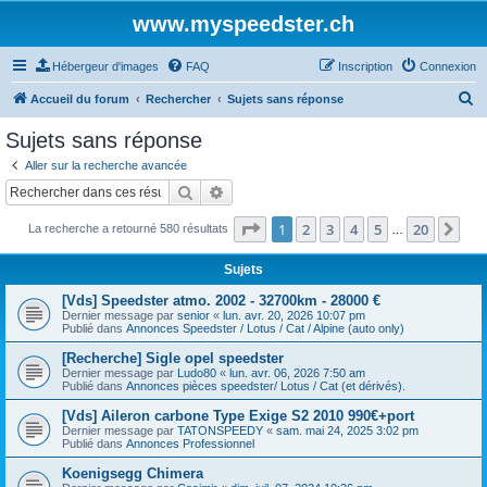
www.myspeedster.ch
Hébergeur d'images
FAQ
Inscription
Connexion
R
Accueil du forum
Rechercher
Sujets sans réponse
e
Sujets sans réponse
c
Aller sur la recherche avancée
h
Rechercher
Recherche avancée
e
Page
1
sur
20
1
2
3
4
5
20
Sui
La recherche a retourné 580 résultats
r
…
c
Sujets
h
[Vds] Speedster atmo. 2002 - 32700km - 28000 €
e
Dernier message par
senior
«
lun. avr. 20, 2026 10:07 pm
Publié dans
Annonces Speedster / Lotus / Cat / Alpine (auto only)
r
[Recherche] Sigle opel speedster
Dernier message par
Ludo80
«
lun. avr. 06, 2026 7:50 am
Publié dans
Annonces pièces speedster/ Lotus / Cat (et dérivés).
[Vds] Aileron carbone Type Exige S2 2010 990€+port
Dernier message par
TATONSPEEDY
«
sam. mai 24, 2025 3:02 pm
Publié dans
Annonces Professionnel
Koenigsegg Chimera