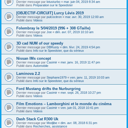
Dernier message par
lotusturbo
«
mar. juin 04, 2019 8:34 am
Publié dans
Préparation sur le Speedster
[OBJECTIF-CIRCUIT] Lurcy Lévis 2019
Dernier message par
pulcocitron
«
mar. avr. 30, 2019 12:00 am
Publié dans
Videos
Folembray le 5/04/2019 (996 + 308 GTaille)
Dernier message par
Joe
«
dim. avr. 07, 2019 10:10 am
Publié dans
Videos
3D cad NUM of our speedy
Dernier message par
DBRusty
«
dim. févr. 24, 2019 4:54 pm
Publié dans
Info sur le Speedster, que du sérieux
Nissan IMs concept
Dernier message par
Casimir
«
mer. janv. 16, 2019 11:47 pm
Publié dans
Automobile
Laminova 2.2
Dernier message par
Stephane1979
«
ven. janv. 11, 2019 10:03 am
Publié dans
Info sur le Speedster, que du sérieux
Ford Mustang drifts the Nurburgring
Dernier message par
Casimir
«
mer. sept. 26, 2018 10:27 pm
Publié dans
Videos
Film Emotions – Lamborghini et le monde du cinéma
Dernier message par
Casimir
«
ven. juin 01, 2018 10:41 pm
Publié dans
Videos
Dash Stack Cat R300 Uk
Dernier message par
Modjibe
«
dim. avr. 08, 2018 6:31 pm
Publié dans
Recherches, assistance