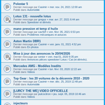
Polestar 5
Dernier message par
Casimir
«
mer. nov. 24, 2021 12:00 am
Publié dans
Automobile
Lotus 131 - nouvelle lotus
Dernier message par
gregus
«
mar. avr. 27, 2021 6:44 am
Publié dans
Speedster et dérivés
mano pression et temp d huile
Dernier message par
xav92f
«
ven. févr. 05, 2021 6:53 pm
Publié dans
Problèmes mécaniques et astuces
Aston Martin DBR1
Dernier message par
Casimir
«
ven. janv. 01, 2021 4:52 pm
Publié dans
En photos
Mise à jour des annonces le 20/04/2026
Dernier message par
senior
«
ven. mai 01, 2020 9:35 pm
Publié dans
Annonces pièces speedster/ Lotus / Cat (et dérivés).
Mercedes AMG - Modèles Inedits
Dernier message par
Casimir
«
lun. févr. 03, 2020 12:22 am
Publié dans
Videos
Top Gear : les 20 voitures de la décennie 2010 - 2020
Dernier message par
Casimir
«
mer. déc. 25, 2019 12:48 pm
Publié dans
Automobile
[LURCY THE WE] VIDEO OFFICIELLE
Dernier message par
pulcocitron
«
jeu. sept. 05, 2019 10:46 am
Publié dans
Videos
injecteurs