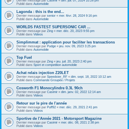
Dernier message par
Casimir
«
dim. juil. 07, 2024 10:26 pm
Publié dans
Automobile
Lagonda : this is the end...
Dernier message par
senior
«
mer. févr. 28, 2024 9:16 pm
Publié dans
Automobile
WORLDS FASTEST SUPERSONIC CAR ...
Dernier message par
Zing
«
mer. déc. 20, 2023 9:55 pm
Publié dans
Videos
Simplimmat : application pour faciliter les transactions
Dernier message par
Pudge
«
jeu. nov. 09, 2023 3:25 pm
Publié dans
Automobile
Top Fuel
Dernier message par
Zing
«
jeu. juil. 20, 2023 2:40 pm
Publié dans
Sport et competition automobile
Achat relais injection Z20LET
Dernier message par
Speedster_RF
«
dim. sept. 18, 2022 10:12 am
Publié dans
Commande Groupée / Projets
Cosworth F1 Monocylindre 0.3L 90ch
Dernier message par
Casimir
«
dim. janv. 02, 2022 12:14 am
Publié dans
Videos
Retour sur le pire de l'année
Dernier message par
Puff92
«
mer. déc. 29, 2021 2:41 pm
Publié dans
Videos
Sportive de l'Année 2021 - Motorsport Magazine
Dernier message par
Casimir
«
mer. déc. 08, 2021 2:38 pm
Publié dans
Videos