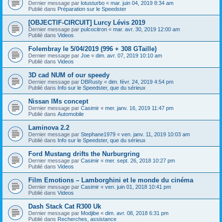
Dernier message par
lotusturbo
«
mar. juin 04, 2019 8:34 am
Publié dans
Préparation sur le Speedster
[OBJECTIF-CIRCUIT] Lurcy Lévis 2019
Dernier message par
pulcocitron
«
mar. avr. 30, 2019 12:00 am
Publié dans
Videos
Folembray le 5/04/2019 (996 + 308 GTaille)
Dernier message par
Joe
«
dim. avr. 07, 2019 10:10 am
Publié dans
Videos
3D cad NUM of our speedy
Dernier message par
DBRusty
«
dim. févr. 24, 2019 4:54 pm
Publié dans
Info sur le Speedster, que du sérieux
Nissan IMs concept
Dernier message par
Casimir
«
mer. janv. 16, 2019 11:47 pm
Publié dans
Automobile
Laminova 2.2
Dernier message par
Stephane1979
«
ven. janv. 11, 2019 10:03 am
Publié dans
Info sur le Speedster, que du sérieux
Ford Mustang drifts the Nurburgring
Dernier message par
Casimir
«
mer. sept. 26, 2018 10:27 pm
Publié dans
Videos
Film Emotions – Lamborghini et le monde du cinéma
Dernier message par
Casimir
«
ven. juin 01, 2018 10:41 pm
Publié dans
Videos
Dash Stack Cat R300 Uk
Dernier message par
Modjibe
«
dim. avr. 08, 2018 6:31 pm
Publié dans
Recherches, assistance