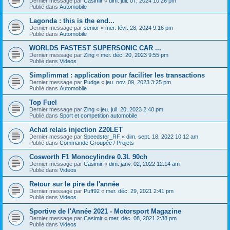
Dernier message par
Casimir
«
dim. juil. 07, 2024 10:26 pm
Publié dans
Automobile
Lagonda : this is the end...
Dernier message par
senior
«
mer. févr. 28, 2024 9:16 pm
Publié dans
Automobile
WORLDS FASTEST SUPERSONIC CAR ...
Dernier message par
Zing
«
mer. déc. 20, 2023 9:55 pm
Publié dans
Videos
Simplimmat : application pour faciliter les transactions
Dernier message par
Pudge
«
jeu. nov. 09, 2023 3:25 pm
Publié dans
Automobile
Top Fuel
Dernier message par
Zing
«
jeu. juil. 20, 2023 2:40 pm
Publié dans
Sport et competition automobile
Achat relais injection Z20LET
Dernier message par
Speedster_RF
«
dim. sept. 18, 2022 10:12 am
Publié dans
Commande Groupée / Projets
Cosworth F1 Monocylindre 0.3L 90ch
Dernier message par
Casimir
«
dim. janv. 02, 2022 12:14 am
Publié dans
Videos
Retour sur le pire de l'année
Dernier message par
Puff92
«
mer. déc. 29, 2021 2:41 pm
Publié dans
Videos
Sportive de l'Année 2021 - Motorsport Magazine
Dernier message par
Casimir
«
mer. déc. 08, 2021 2:38 pm
Publié dans
Videos