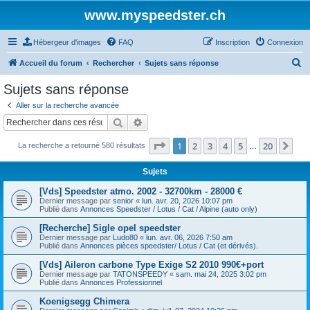
www.myspeedster.ch
Hébergeur d'images
FAQ
Inscription
Connexion
R
Accueil du forum
Rechercher
Sujets sans réponse
e
Sujets sans réponse
c
Aller sur la recherche avancée
h
Rechercher
Recherche avancée
e
Page
1
sur
20
1
2
3
4
5
20
Sui
La recherche a retourné 580 résultats
r
…
c
Sujets
h
[Vds] Speedster atmo. 2002 - 32700km - 28000 €
e
Dernier message par
senior
«
lun. avr. 20, 2026 10:07 pm
Publié dans
Annonces Speedster / Lotus / Cat / Alpine (auto only)
r
[Recherche] Sigle opel speedster
Dernier message par
Ludo80
«
lun. avr. 06, 2026 7:50 am
Publié dans
Annonces pièces speedster/ Lotus / Cat (et dérivés).
[Vds] Aileron carbone Type Exige S2 2010 990€+port
Dernier message par
TATONSPEEDY
«
sam. mai 24, 2025 3:02 pm
Publié dans
Annonces Professionnel
Koenigsegg Chimera