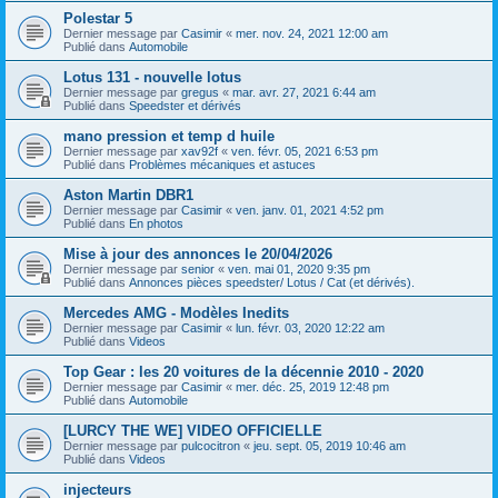
Polestar 5
Dernier message par
Casimir
«
mer. nov. 24, 2021 12:00 am
Publié dans
Automobile
Lotus 131 - nouvelle lotus
Dernier message par
gregus
«
mar. avr. 27, 2021 6:44 am
Publié dans
Speedster et dérivés
mano pression et temp d huile
Dernier message par
xav92f
«
ven. févr. 05, 2021 6:53 pm
Publié dans
Problèmes mécaniques et astuces
Aston Martin DBR1
Dernier message par
Casimir
«
ven. janv. 01, 2021 4:52 pm
Publié dans
En photos
Mise à jour des annonces le 20/04/2026
Dernier message par
senior
«
ven. mai 01, 2020 9:35 pm
Publié dans
Annonces pièces speedster/ Lotus / Cat (et dérivés).
Mercedes AMG - Modèles Inedits
Dernier message par
Casimir
«
lun. févr. 03, 2020 12:22 am
Publié dans
Videos
Top Gear : les 20 voitures de la décennie 2010 - 2020
Dernier message par
Casimir
«
mer. déc. 25, 2019 12:48 pm
Publié dans
Automobile
[LURCY THE WE] VIDEO OFFICIELLE
Dernier message par
pulcocitron
«
jeu. sept. 05, 2019 10:46 am
Publié dans
Videos
injecteurs