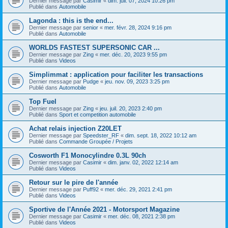
Dernier message par
Casimir
«
dim. juil. 07, 2024 10:26 pm
Publié dans
Automobile
Lagonda : this is the end...
Dernier message par
senior
«
mer. févr. 28, 2024 9:16 pm
Publié dans
Automobile
WORLDS FASTEST SUPERSONIC CAR ...
Dernier message par
Zing
«
mer. déc. 20, 2023 9:55 pm
Publié dans
Videos
Simplimmat : application pour faciliter les transactions
Dernier message par
Pudge
«
jeu. nov. 09, 2023 3:25 pm
Publié dans
Automobile
Top Fuel
Dernier message par
Zing
«
jeu. juil. 20, 2023 2:40 pm
Publié dans
Sport et competition automobile
Achat relais injection Z20LET
Dernier message par
Speedster_RF
«
dim. sept. 18, 2022 10:12 am
Publié dans
Commande Groupée / Projets
Cosworth F1 Monocylindre 0.3L 90ch
Dernier message par
Casimir
«
dim. janv. 02, 2022 12:14 am
Publié dans
Videos
Retour sur le pire de l'année
Dernier message par
Puff92
«
mer. déc. 29, 2021 2:41 pm
Publié dans
Videos
Sportive de l'Année 2021 - Motorsport Magazine
Dernier message par
Casimir
«
mer. déc. 08, 2021 2:38 pm
Publié dans
Videos