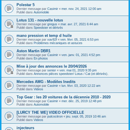
Polestar 5
Dernier message par
Casimir
«
mer. nov. 24, 2021 12:00 am
Publié dans
Automobile
Lotus 131 - nouvelle lotus
Dernier message par
gregus
«
mar. avr. 27, 2021 6:44 am
Publié dans
Speedster et dérivés
mano pression et temp d huile
Dernier message par
xav92f
«
ven. févr. 05, 2021 6:53 pm
Publié dans
Problèmes mécaniques et astuces
Aston Martin DBR1
Dernier message par
Casimir
«
ven. janv. 01, 2021 4:52 pm
Publié dans
En photos
Mise à jour des annonces le 20/04/2026
Dernier message par
senior
«
ven. mai 01, 2020 9:35 pm
Publié dans
Annonces pièces speedster/ Lotus / Cat (et dérivés).
Mercedes AMG - Modèles Inedits
Dernier message par
Casimir
«
lun. févr. 03, 2020 12:22 am
Publié dans
Videos
Top Gear : les 20 voitures de la décennie 2010 - 2020
Dernier message par
Casimir
«
mer. déc. 25, 2019 12:48 pm
Publié dans
Automobile
[LURCY THE WE] VIDEO OFFICIELLE
Dernier message par
pulcocitron
«
jeu. sept. 05, 2019 10:46 am
Publié dans
Videos
injecteurs