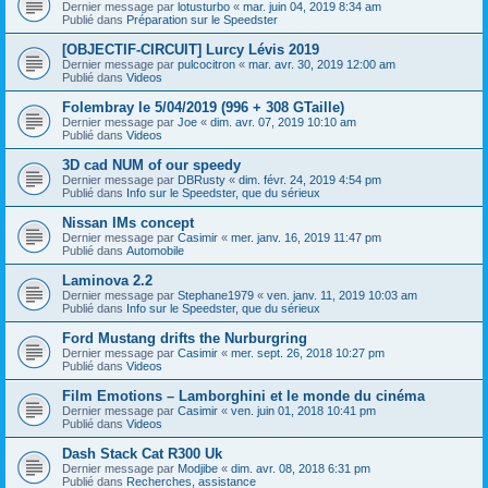
Dernier message par
lotusturbo
«
mar. juin 04, 2019 8:34 am
Publié dans
Préparation sur le Speedster
[OBJECTIF-CIRCUIT] Lurcy Lévis 2019
Dernier message par
pulcocitron
«
mar. avr. 30, 2019 12:00 am
Publié dans
Videos
Folembray le 5/04/2019 (996 + 308 GTaille)
Dernier message par
Joe
«
dim. avr. 07, 2019 10:10 am
Publié dans
Videos
3D cad NUM of our speedy
Dernier message par
DBRusty
«
dim. févr. 24, 2019 4:54 pm
Publié dans
Info sur le Speedster, que du sérieux
Nissan IMs concept
Dernier message par
Casimir
«
mer. janv. 16, 2019 11:47 pm
Publié dans
Automobile
Laminova 2.2
Dernier message par
Stephane1979
«
ven. janv. 11, 2019 10:03 am
Publié dans
Info sur le Speedster, que du sérieux
Ford Mustang drifts the Nurburgring
Dernier message par
Casimir
«
mer. sept. 26, 2018 10:27 pm
Publié dans
Videos
Film Emotions – Lamborghini et le monde du cinéma
Dernier message par
Casimir
«
ven. juin 01, 2018 10:41 pm
Publié dans
Videos
Dash Stack Cat R300 Uk
Dernier message par
Modjibe
«
dim. avr. 08, 2018 6:31 pm
Publié dans
Recherches, assistance