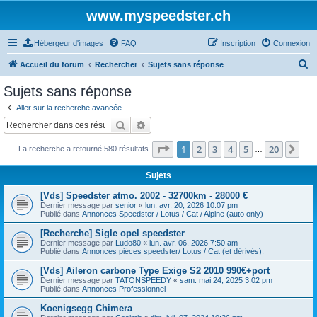
www.myspeedster.ch
Hébergeur d'images
FAQ
Inscription
Connexion
R
Accueil du forum
Rechercher
Sujets sans réponse
e
Sujets sans réponse
c
Aller sur la recherche avancée
h
Rechercher
Recherche avancée
e
Page
1
sur
20
1
2
3
4
5
20
Sui
La recherche a retourné 580 résultats
r
…
c
Sujets
h
[Vds] Speedster atmo. 2002 - 32700km - 28000 €
e
Dernier message par
senior
«
lun. avr. 20, 2026 10:07 pm
Publié dans
Annonces Speedster / Lotus / Cat / Alpine (auto only)
r
[Recherche] Sigle opel speedster
Dernier message par
Ludo80
«
lun. avr. 06, 2026 7:50 am
Publié dans
Annonces pièces speedster/ Lotus / Cat (et dérivés).
[Vds] Aileron carbone Type Exige S2 2010 990€+port
Dernier message par
TATONSPEEDY
«
sam. mai 24, 2025 3:02 pm
Publié dans
Annonces Professionnel
Koenigsegg Chimera