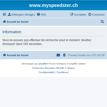
www.myspeedster.ch
Hébergeur d'images
FAQ
Inscription
Connexion
R
Accueil du forum
e
Information
c
h
Vous ne pouvez pas effectuer de recherche pour le moment. Veuillez
réessayer dans 183 secondes.
e
r
Accueil du forum
Fuseau horaire sur
UTC+02:00
c
h
Développé par
phpBB
® Forum Software © phpBB Limited
e
Traduction française officielle
©
Qiaeru
Confidentialité
|
Conditions
r