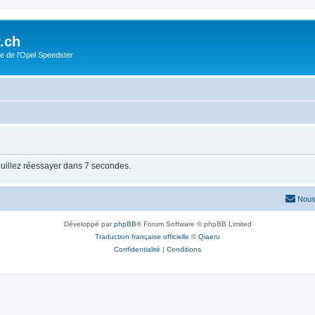
.ch
e de l'Opel Speedster
uillez réessayer dans 7 secondes.
Nous
Développé par
phpBB
® Forum Software © phpBB Limited
Traduction française officielle
©
Qiaeru
Confidentialité
|
Conditions