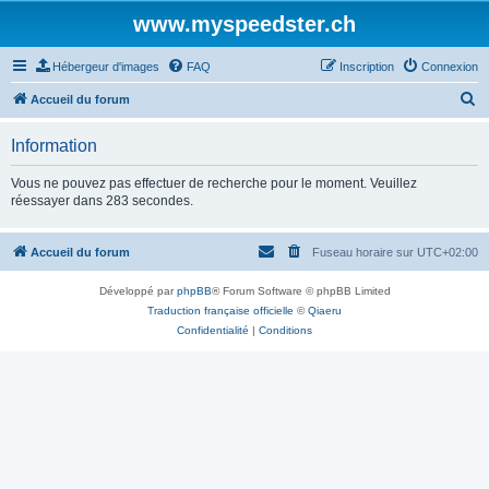
www.myspeedster.ch
Hébergeur d'images
FAQ
Inscription
Connexion
R
Accueil du forum
e
Information
c
h
Vous ne pouvez pas effectuer de recherche pour le moment. Veuillez
réessayer dans 283 secondes.
e
r
Accueil du forum
Fuseau horaire sur
UTC+02:00
c
h
Développé par
phpBB
® Forum Software © phpBB Limited
e
Traduction française officielle
©
Qiaeru
Confidentialité
|
Conditions
r