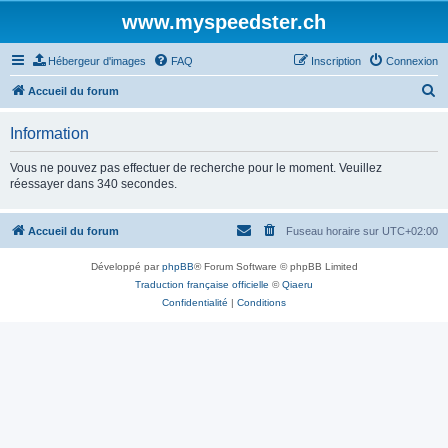
www.myspeedster.ch
Hébergeur d'images
FAQ
Inscription
Connexion
R
Accueil du forum
e
Information
c
h
Vous ne pouvez pas effectuer de recherche pour le moment. Veuillez
réessayer dans 340 secondes.
e
r
Accueil du forum
Fuseau horaire sur
UTC+02:00
c
h
Développé par
phpBB
® Forum Software © phpBB Limited
e
Traduction française officielle
©
Qiaeru
Confidentialité
|
Conditions
r