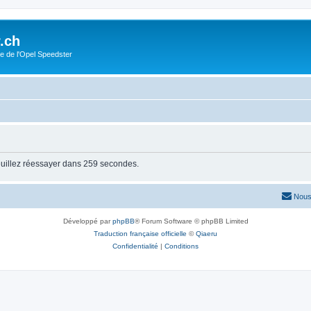
.ch
e de l'Opel Speedster
euillez réessayer dans 259 secondes.
Nous
Développé par
phpBB
® Forum Software © phpBB Limited
Traduction française officielle
©
Qiaeru
Confidentialité
|
Conditions