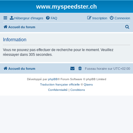
www.myspeedster.ch
Hébergeur d'images
FAQ
Inscription
Connexion
R
Accueil du forum
e
Information
c
h
Vous ne pouvez pas effectuer de recherche pour le moment. Veuillez
réessayer dans 305 secondes.
e
r
Accueil du forum
Fuseau horaire sur
UTC+02:00
c
h
Développé par
phpBB
® Forum Software © phpBB Limited
e
Traduction française officielle
©
Qiaeru
Confidentialité
|
Conditions
r