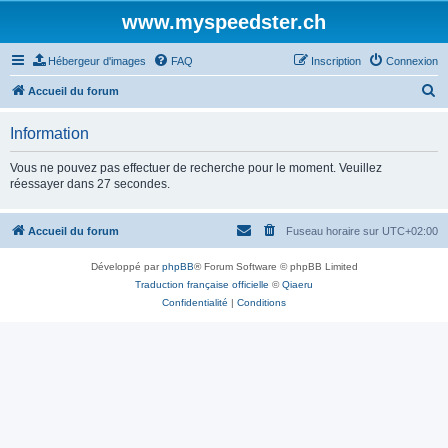
www.myspeedster.ch
Hébergeur d'images
FAQ
Inscription
Connexion
R
Accueil du forum
e
Information
c
h
Vous ne pouvez pas effectuer de recherche pour le moment. Veuillez
réessayer dans 27 secondes.
e
r
Accueil du forum
Fuseau horaire sur
UTC+02:00
c
h
Développé par
phpBB
® Forum Software © phpBB Limited
e
Traduction française officielle
©
Qiaeru
Confidentialité
|
Conditions
r