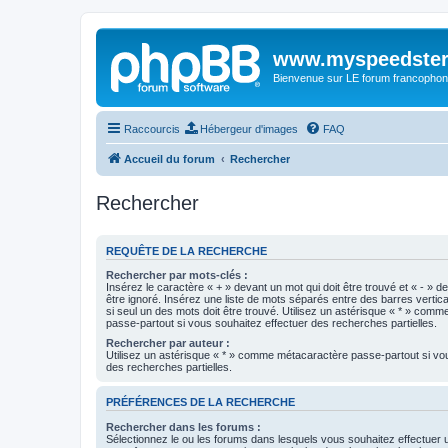
www.myspeedster
Bienvenue sur LE forum francophon
Raccourcis
Hébergeur d'images
FAQ
Accueil du forum
Rechercher
Rechercher
REQUÊTE DE LA RECHERCHE
Rechercher par mots-clés :
Insérez le caractère « + » devant un mot qui doit être trouvé et « - » d
être ignoré. Insérez une liste de mots séparés entre des barres vertica
si seul un des mots doit être trouvé. Utilisez un astérisque « * » com
passe-partout si vous souhaitez effectuer des recherches partielles.
Rechercher par auteur :
Utilisez un astérisque « * » comme métacaractère passe-partout si vo
des recherches partielles.
PRÉFÉRENCES DE LA RECHERCHE
Rechercher dans les forums :
Sélectionnez le ou les forums dans lesquels vous souhaitez effectuer