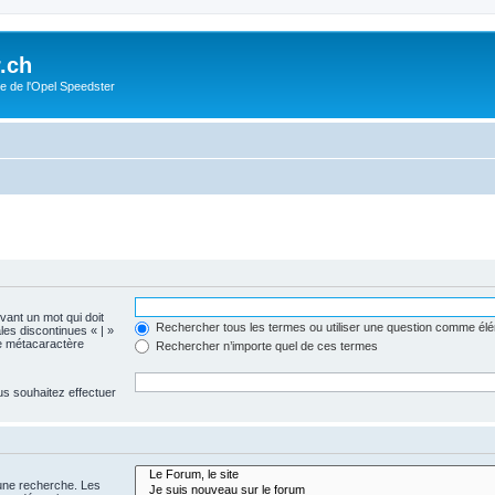
.ch
e de l'Opel Speedster
evant un mot qui doit
Rechercher tous les termes ou utiliser une question comme él
les discontinues « | »
me métacaractère
Rechercher n’importe quel de ces termes
us souhaitez effectuer
 une recherche. Les