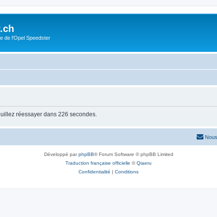
.ch
e de l'Opel Speedster
euillez réessayer dans 226 secondes.
Nous
Développé par
phpBB
® Forum Software © phpBB Limited
Traduction française officielle
©
Qiaeru
Confidentialité
|
Conditions