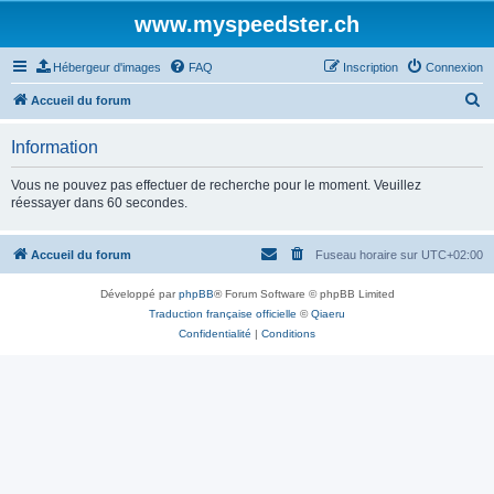
www.myspeedster.ch
Hébergeur d'images
FAQ
Inscription
Connexion
R
Accueil du forum
e
Information
c
h
Vous ne pouvez pas effectuer de recherche pour le moment. Veuillez
réessayer dans 60 secondes.
e
r
Accueil du forum
Fuseau horaire sur
UTC+02:00
c
h
Développé par
phpBB
® Forum Software © phpBB Limited
e
Traduction française officielle
©
Qiaeru
Confidentialité
|
Conditions
r