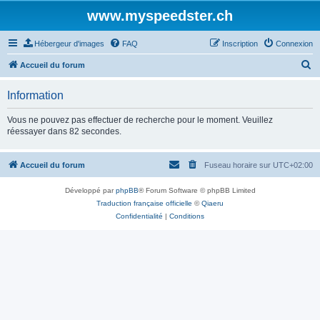
www.myspeedster.ch
Hébergeur d'images
FAQ
Inscription
Connexion
R
Accueil du forum
e
Information
c
h
Vous ne pouvez pas effectuer de recherche pour le moment. Veuillez
réessayer dans 82 secondes.
e
r
Accueil du forum
Fuseau horaire sur
UTC+02:00
c
h
Développé par
phpBB
® Forum Software © phpBB Limited
e
Traduction française officielle
©
Qiaeru
Confidentialité
|
Conditions
r