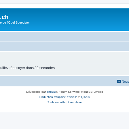
.ch
e de l'Opel Speedster
uillez réessayer dans 89 secondes.
Nous
Développé par
phpBB
® Forum Software © phpBB Limited
Traduction française officielle
©
Qiaeru
Confidentialité
|
Conditions