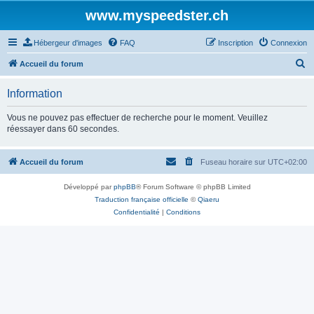
www.myspeedster.ch
Hébergeur d'images
FAQ
Inscription
Connexion
R
Accueil du forum
e
Information
c
h
Vous ne pouvez pas effectuer de recherche pour le moment. Veuillez
réessayer dans 60 secondes.
e
r
Accueil du forum
Fuseau horaire sur
UTC+02:00
c
h
Développé par
phpBB
® Forum Software © phpBB Limited
e
Traduction française officielle
©
Qiaeru
Confidentialité
|
Conditions
r