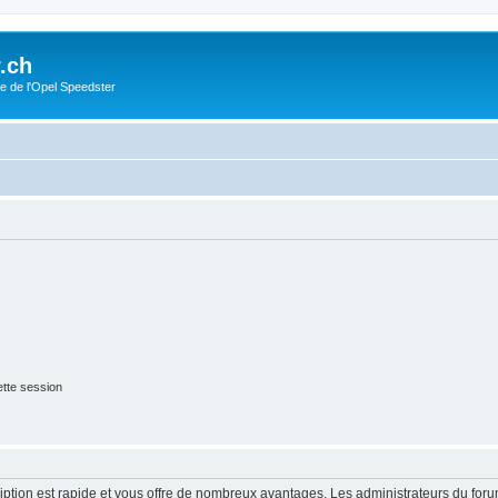
.ch
e de l'Opel Speedster
tte session
cription est rapide et vous offre de nombreux avantages. Les administrateurs du fo